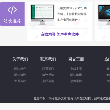

云端提供50个音效分类
专辑，支持快捷键操作,
多声卡通道播放！
站长推荐
音效精灵 笑声掌声软件
关于我们
联系我们
聚合页面
热
网站简介
联系我们
TAG主页
服
网站协议
建议反馈
网站地图
新
发展历程
点我咨询
热搜词榜
资
免责申明：本站资源/文章/图片均来自互联网，如有版权