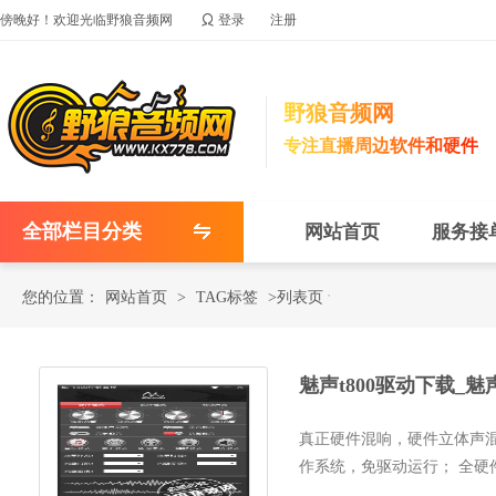

傍晚好！欢迎光临野狼音频网
登录
注册
野狼音频网
专注直播周边软件和硬件
全部栏目分类
网站首页
服务接
您的位置：
网站首页
>
TAG标签
>列表页
魅声t800驱动下载_魅
真正硬件混响，硬件立体声混
作系统，免驱动运行； 全硬
真，低噪...