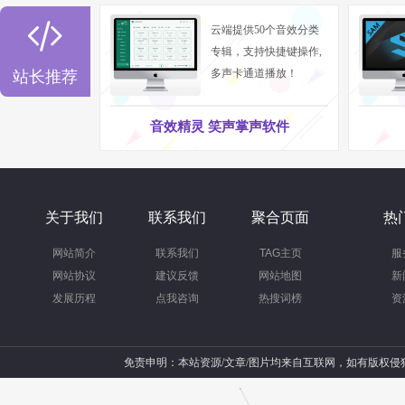

云端提供50个音效分类
专辑，支持快捷键操作,
多声卡通道播放！
站长推荐
音效精灵 笑声掌声软件
关于我们
联系我们
聚合页面
热
网站简介
联系我们
TAG主页
服
网站协议
建议反馈
网站地图
新
发展历程
点我咨询
热搜词榜
资
免责申明：本站资源/文章/图片均来自互联网，如有版权