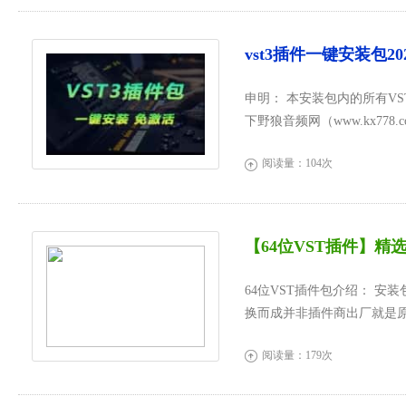
vst3插件一键安装包2
申明： 本安装包内的所有VST
下野狼音频网（www.kx7
载机架可零延迟调用...
阅读量：104次

【64位VST插件】精
64位VST插件包介绍： 安装
换而成并非插件商出厂就是原
技整理收集，...
阅读量：179次
