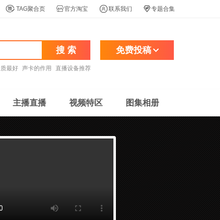




TAG聚合页
官方淘宝
联系我们
专题合集
搜 索
免费投稿
音质最好
声卡的作用
直播设备推荐
主播直播
视频特区
图集相册