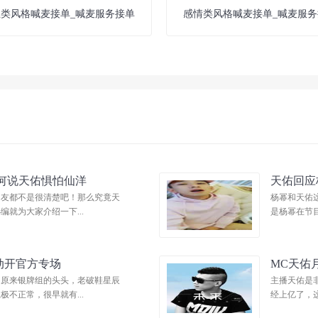
业类风格喊麦接单_喊麦服务接单
感情类风格喊麦接单_喊麦服务
为何说天佑惧怕仙洋
天佑回应
网友都不是很清楚吧！那么究竟天
杨幂和天佑
就为大家介绍一下...
是杨幂在节目
动开官方专场
MC天佑
是原来银牌组的头头，老破鞋星辰
主播天佑是
不正常，很早就有...
经上亿了，这