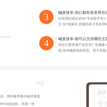
喊麦接单-我们都有谁来帮你
3
目前我站固定的MC专业歌手有5-
月,MC惜缘等,普通的单子将有我
喊麦接单-都可以支持哪些主
4
本站主要承接产品宣传广告喊麦,
唱,各种喊麦风格类型。居于风
FAQ
词，用伴奏带着伴奏对着麦
一些RAPPER的自称，早期一些