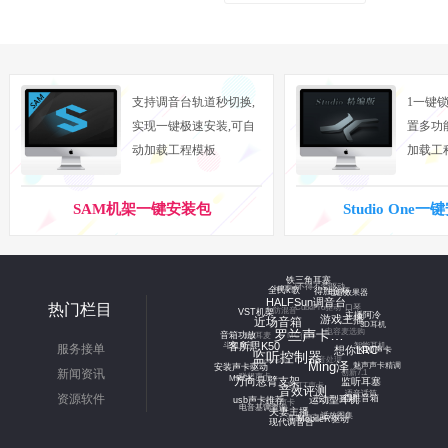
支持调音台轨道秒切换,
1一键锁
实现一键极速安装,可自
置多功
动加载工程模板
加载工
SAM机架一键安装包
Studio One
不得不爱驱动
CubePro驱动
hifi声卡
铁三角耳塞
口琴
内防混音
电音效果器
电容麦选购
MC仙洋
热门栏目
得胜金杯
全民k歌
3D耳机
dsp耳麦
智能耳机
混音处理
主播阿冷
HALFSun调音台
console
VST机架
创新7.1
游戏主播
斗鱼魔王
服务接单
音箱功放
LEWITT声卡
魅声声卡精调
K10声卡
近场音箱
联想声卡
野蛮生长
罗兰声卡精调
想你LRC
语音话筒
新闻资讯
客所思K50
MRCK
入门声卡
安装声卡驱动
监听耳塞
监听控制器
得胜音箱
Ming泽
直播麦克风
资源软件
话放图集
电音基调查询
万向悬臂支架
usb声卡推荐
运动型耳机
音效评测
现代调音台
MobileR驱动
夫妻主播