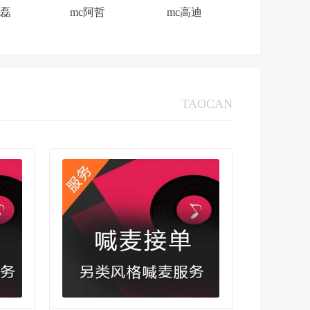
洪磊
mc阿哲
mc高迪
TAOCAN