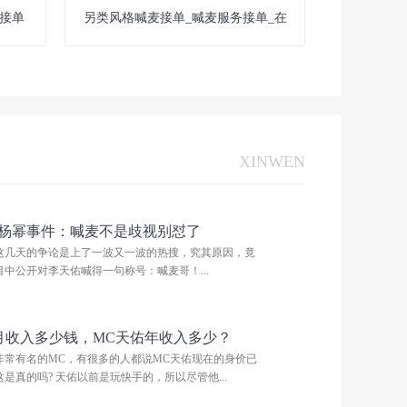
接单
另类风格喊麦接单_喊麦服务接单_在
XINWEN
杨幂事件：喊麦不是歧视别怼了
这几天的争论是上了一波又一波的热搜，究其原因，竟
中公开对李天佑喊得一句称号：喊麦哥！...
月收入多少钱，MC天佑年收入多少？
非常有名的MC，有很多的人都说MC天佑现在的身价已
是真的吗? 天佑以前是玩快手的，所以尽管他...