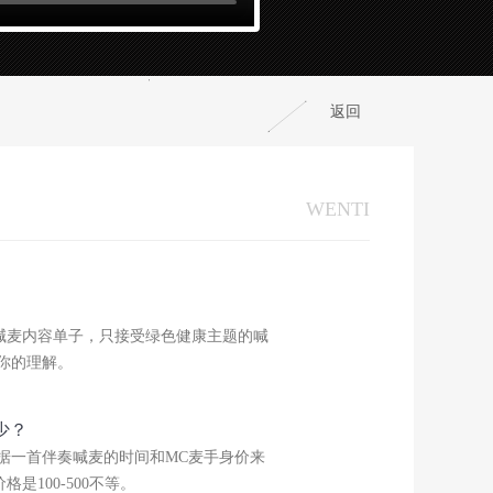
返回
WENTI
喊麦内容单子，只接受绿色健康主题的喊
你的理解。
少？
据一首伴奏喊麦的时间和MC麦手身价来
是100-500不等。