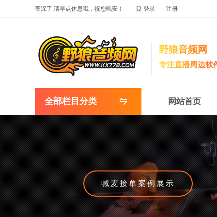

夜深了,请早点休息哦，祝您晚安！
登录
注册
野狼音频网
专注直播周边软
全部栏目分类
网站首页
喊麦接单案例展示