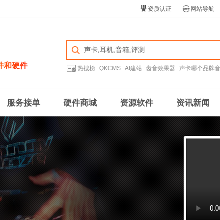


资质认证
网站导航
件和硬件

热搜榜
QKCMS
AI建站
齿音效果器
声卡哪个品牌
服务接单
硬件商城
资源软件
资讯新闻