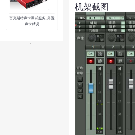
机架截图
富克斯特声卡调试服务_外置
声卡精调