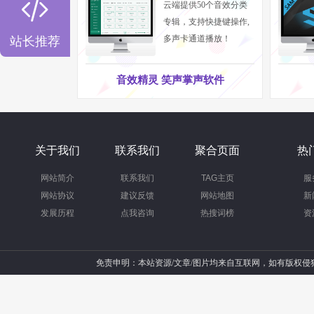

云端提供50个音效分类
专辑，支持快捷键操作,
多声卡通道播放！
站长推荐
音效精灵 笑声掌声软件
关于我们
联系我们
聚合页面
热
网站简介
联系我们
TAG主页
服
网站协议
建议反馈
网站地图
新
发展历程
点我咨询
热搜词榜
资
免责申明：本站资源/文章/图片均来自互联网，如有版权