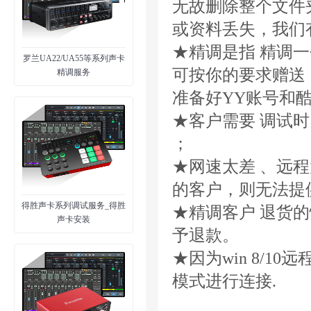
无故删除整个文件
或资料丢失，我们
★精调是指 精调一
罗兰UA22/UA55等系列声卡
可按你的要求赠送
精调服务
准备好YY账号和酷
★客户需要 调试
；
★网速太差 、远
的客户，则无法提
得胜声卡系列调试服务_得胜
★精调客户 退货
声卡安装
予退款。
★因为win 8/10
模式进行连接.