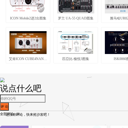
ICON Mobile2进2出图集
罗兰 UA-55 QUAD图集
雅马哈UR8
艾肯ICON CUBE4NANO图集
匹亞比-愉悦3图集
ISK006
说点什么吧
全部评论（
0
）
还没有评论，快来抢沙发吧！