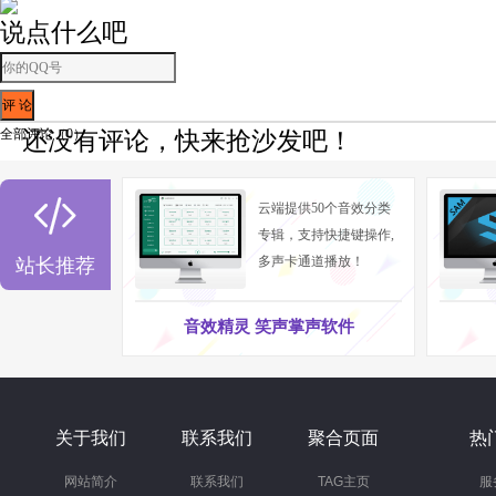
说点什么吧
全部评论（
0
）
还没有评论，快来抢沙发吧！

云端提供50个音效分类
专辑，支持快捷键操作,
多声卡通道播放！
站长推荐
音效精灵 笑声掌声软件
关于我们
联系我们
聚合页面
热
网站简介
联系我们
TAG主页
服