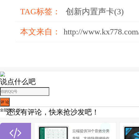
TAG标签：
创新内置声卡(3)
本文来自：
http://www.kx778.com
说点什么吧
全部评论（
0
）
还没有评论，快来抢沙发吧！

云端提供50个音效分类
专辑，支持快捷键操作,