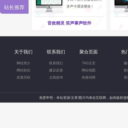
多声卡通道播放！
站长推荐
这就是为何在过去的一段时间，虽然手机直播解决
了手机直播平台解决方案。作为目前国内少数可以同
音效精灵 笑声掌声软件
城，在丰厚资源的支撑下进行了多次的测试，从而
一位使用了音平商城手机直播解决方案的直播客所说
在500多个品牌授权和现货的基础之上，最优搭配
关于我们
联系我们
聚合页面
热
播之中可以自由使用包括魔音、电音在内的多种音
网站简介
联系我们
TAG主页
服
是把手机直播的灵活和多元化优势尽收囊中。想不红
网站协议
建议反馈
网站地图
新
发展历程
点我咨询
热搜词榜
资
免责申明：本站资源/文章/图片均来自互联网，如有版权