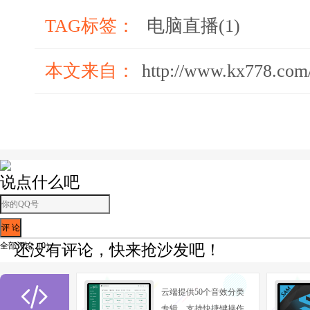
TAG标签：
电脑直播(1)
本文来自：
http://www.kx778.com
说点什么吧
以上方案建立在搭配固定套装，特定品牌的情况下
名的音平电声科技有出了一新的解决方案，如下摘自
行业困境和痛点早已经被相关平台所注意。但是受
全部评论（
0
）
还没有评论，快来抢沙发吧！
源以及专业的音效控制技术，倘若缺乏有效团队以及
源，那么专业的手机直播解决方案便无从谈起。

云端提供50个音效分类
专辑，支持快捷键操作,