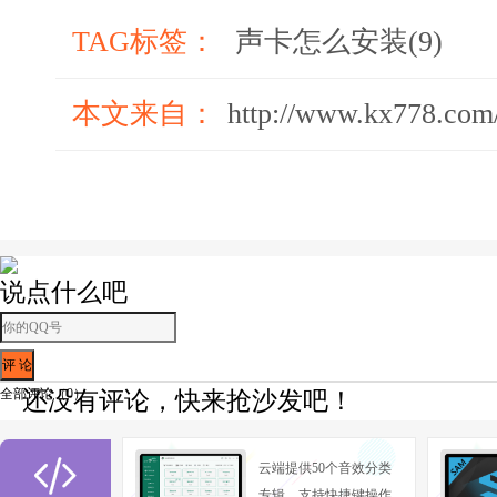
测”按钮。
TAG标签：
声卡怎么安装(9)
本文来自：
http://www.kx778.com
说点什么吧
全部评论（
0
）
还没有评论，快来抢沙发吧！

云端提供50个音效分类
专辑，支持快捷键操作,