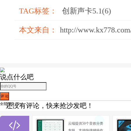
输速度不稳定，并且由于在
TAG标签：
创新声卡5.1(6)
受到系统的影响。因此，对
不太适合，如果要外置，不如I
本文来自：
http://www.kx778.com
IEEE1394接口
IEEE139
的接口，就是人们常说的火
说点什么吧
IEEE1394接口具有传输
点。
全部评论（
0
）
还没有评论，快来抢沙发吧！
外置盒接口
许多声卡都采用内

云端提供50个音效分类
构，比如著名的Sound Blaste
专辑，支持快捷键操作,