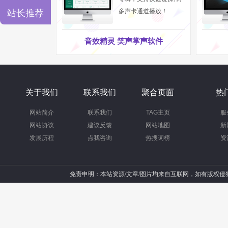
多声卡通道播放！
站长推荐
说的接口就是指连接内置PC
人会说了，这个接口没有什
音效精灵 笑声掌声软件
个接口基本上决定了最后的
和数字两种形式。如果接口
长，易受机箱内部干扰，音
关于我们
联系我们
聚合页面
热
声卡的音质差。如果是数字
网站简介
联系我们
TAG主页
服
网站协议
建议反馈
网站地图
新
定，这是不错的情况了。因
发展历程
点我咨询
热搜词榜
资
以粗略判断音质，如果看到
可以断定外置盒是个摆设了
免责申明：本站资源/文章/图片均来自互联网，如有版权
MIDI接口
在对专业设备的接
非常普遍。圆形的5针MID