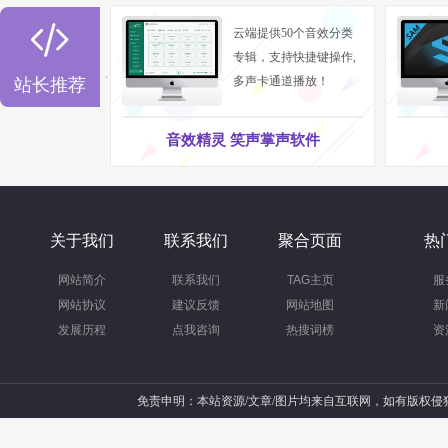

云端提供50个音效分类
专辑，支持快捷键操作,
多声卡通道播放！
站长推荐
音效精灵 笑声掌声软件
关于我们
联系我们
聚合页面
热
网站简介
联系我们
TAG主页
服
网站协议
建议反馈
网站地图
新
发展历程
点我咨询
热搜词榜
资
免责申明：本站资源/文章/图片均来自互联网，如有版权