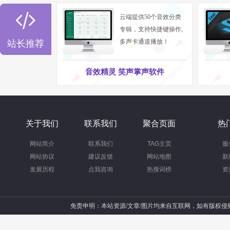

云端提供50个音效分类
专辑，支持快捷键操作,
多声卡通道播放！
站长推荐
音效精灵 笑声掌声软件
关于我们
联系我们
聚合页面
热
网站简介
联系我们
TAG主页
服
网站协议
建议反馈
网站地图
新
发展历程
点我咨询
热搜词榜
资
免责申明：本站资源/文章/图片均来自互联网，如有版权