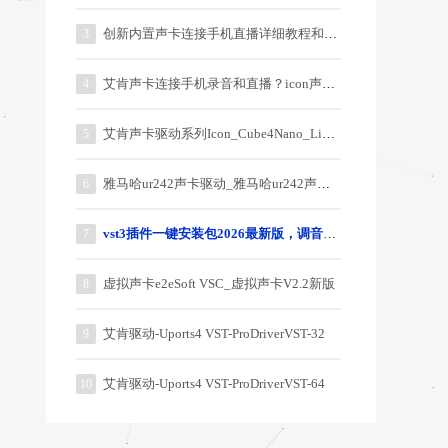
创新内置声卡连接手机直播详细教程和说明
3
艾肯声卡连接手机录音和直播？icon声卡连接手机教程？
4
艾肯声卡驱动系列Icon_Cube4Nano_Live_3.0.0.5
5
雅马哈ur242声卡驱动_雅马哈ur242声卡驱动器
6
vst3插件一键安装包2026最新版，调音师御用64位插件
7
虚拟声卡e2eSoft VSC_虚拟声卡V2.2新版
8
艾肯驱动-Uports4 VST-ProDriverVST-32
9
艾肯驱动-Uports4 VST-ProDriverVST-64
10