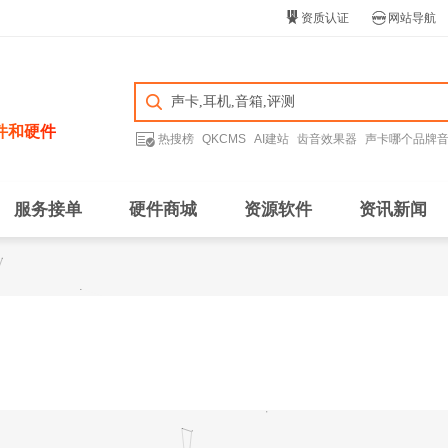


资质认证
网站导航
件和硬件

热搜榜
QKCMS
AI建站
齿音效果器
声卡哪个品牌
服务接单
硬件商城
资源软件
资讯新闻