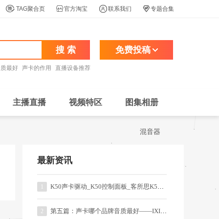




TAG聚合页
官方淘宝
联系我们
专题合集
搜 索
免费投稿
音质最好
声卡的作用
直播设备推荐
主播直播
视频特区
图集相册
混音器
最新资讯
K50声卡驱动_K50控制面板_客所思K50一键音效
1
第五篇：声卡哪个品牌音质最好——IXI系列的直播、录音声卡
2