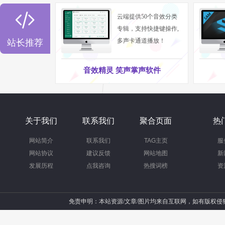

云端提供50个音效分类
专辑，支持快捷键操作,
多声卡通道播放！
站长推荐
音效精灵 笑声掌声软件
关于我们
联系我们
聚合页面
热
网站简介
联系我们
TAG主页
服
网站协议
建议反馈
网站地图
新
发展历程
点我咨询
热搜词榜
资
免责申明：本站资源/文章/图片均来自互联网，如有版权