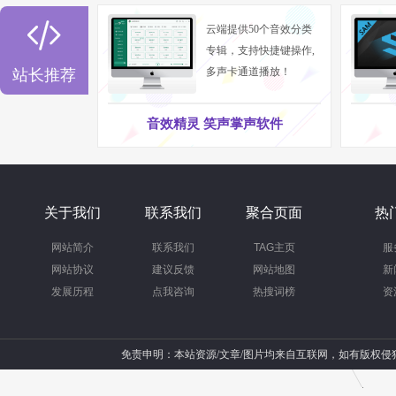

云端提供50个音效分类
专辑，支持快捷键操作,
多声卡通道播放！
站长推荐
音效精灵 笑声掌声软件
关于我们
联系我们
聚合页面
热
网站简介
联系我们
TAG主页
服
网站协议
建议反馈
网站地图
新
发展历程
点我咨询
热搜词榜
资
免责申明：本站资源/文章/图片均来自互联网，如有版权