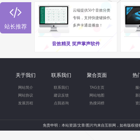

云端提供50个音效分类
专辑，支持快捷键操作,
多声卡通道播放！
站长推荐
音效精灵 笑声掌声软件
关于我们
联系我们
聚合页面
热
网站简介
联系我们
TAG主页
服
网站协议
建议反馈
网站地图
新
发展历程
点我咨询
热搜词榜
资
免责申明：本站资源/文章/图片均来自互联网，如有版权