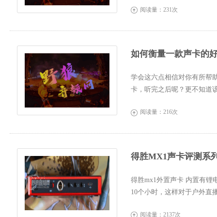
阅读量：231次

如何衡量一款声卡的
学会这六点相信对你有所帮
卡，听完之后呢？更不知道
者说...
阅读量：216次

得胜MX1声卡评测系
得胜mx1外置声卡 内置有锂
10个小时，这样对于户外直
尬。内置48...
阅读量：2137次
