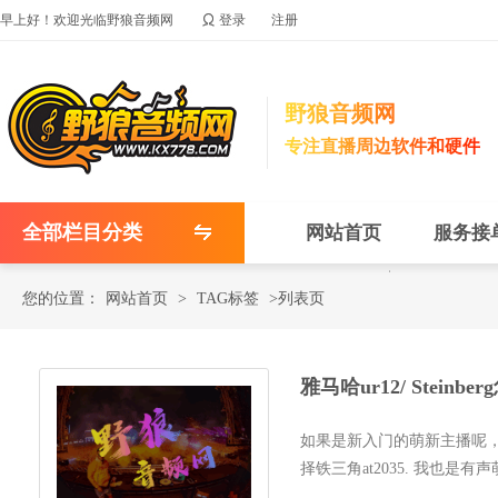

早上好！欢迎光临野狼音频网
登录
注册
野狼音频网
专注直播周边软件和硬件
全部栏目分类
网站首页
服务接
您的位置：
网站首页
>
TAG标签
>列表页
雅马哈ur12/ Stein
如果是新入门的萌新主播呢，建
择铁三角at2035. 我也
一下雅马哈...