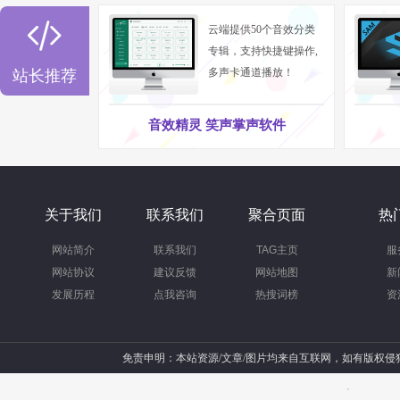

云端提供50个音效分类
专辑，支持快捷键操作,
多声卡通道播放！
站长推荐
音效精灵 笑声掌声软件
关于我们
联系我们
聚合页面
热
网站简介
联系我们
TAG主页
服
网站协议
建议反馈
网站地图
新
发展历程
点我咨询
热搜词榜
资
免责申明：本站资源/文章/图片均来自互联网，如有版权