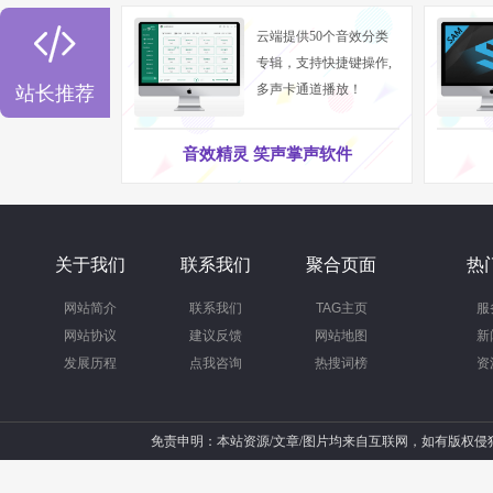

云端提供50个音效分类
专辑，支持快捷键操作,
多声卡通道播放！
站长推荐
音效精灵 笑声掌声软件
关于我们
联系我们
聚合页面
热
网站简介
联系我们
TAG主页
服
网站协议
建议反馈
网站地图
新
发展历程
点我咨询
热搜词榜
资
免责申明：本站资源/文章/图片均来自互联网，如有版权