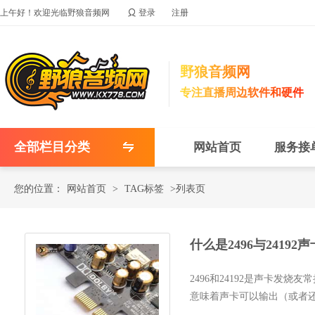

上午好！欢迎光临野狼音频网
登录
注册
野狼音频网
专注直播周边软件和硬件
全部栏目分类
网站首页
服务接
您的位置：
网站首页
>
TAG标签
>列表页
什么是2496与2419
2496和24192是声卡发烧友常挂
意味着声卡可以输出（或者还包括输入
24bit/96kHz或24bit/192kH