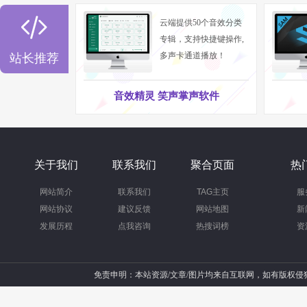

云端提供50个音效分类
专辑，支持快捷键操作,
多声卡通道播放！
站长推荐
音效精灵 笑声掌声软件
关于我们
联系我们
聚合页面
热
网站简介
联系我们
TAG主页
服
网站协议
建议反馈
网站地图
新
发展历程
点我咨询
热搜词榜
资
免责申明：本站资源/文章/图片均来自互联网，如有版权