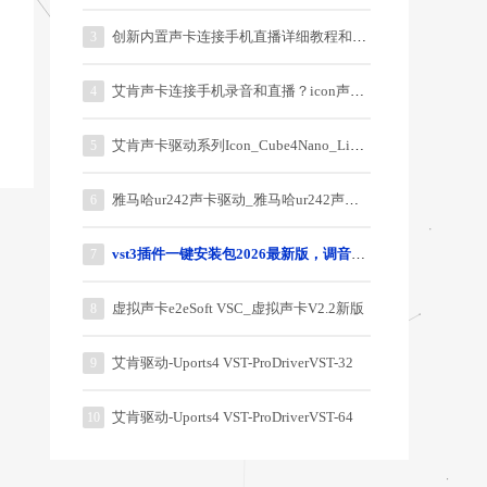
创新内置声卡连接手机直播详细教程和说明
3
艾肯声卡连接手机录音和直播？icon声卡连接手机教程？
4
艾肯声卡驱动系列Icon_Cube4Nano_Live_3.0.0.5
5
雅马哈ur242声卡驱动_雅马哈ur242声卡驱动器
6
vst3插件一键安装包2026最新版，调音师御用64位插件
7
虚拟声卡e2eSoft VSC_虚拟声卡V2.2新版
8
艾肯驱动-Uports4 VST-ProDriverVST-32
9
艾肯驱动-Uports4 VST-ProDriverVST-64
10