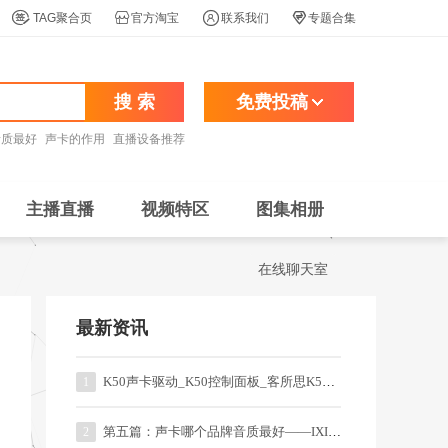




TAG聚合页
官方淘宝
联系我们
专题合集
搜 索
免费投稿
音质最好
声卡的作用
直播设备推荐
主播直播
视频特区
图集相册
在线聊天室
最新资讯
K50声卡驱动_K50控制面板_客所思K50一键音效
1
第五篇：声卡哪个品牌音质最好——IXI系列的直播、录音声卡
2