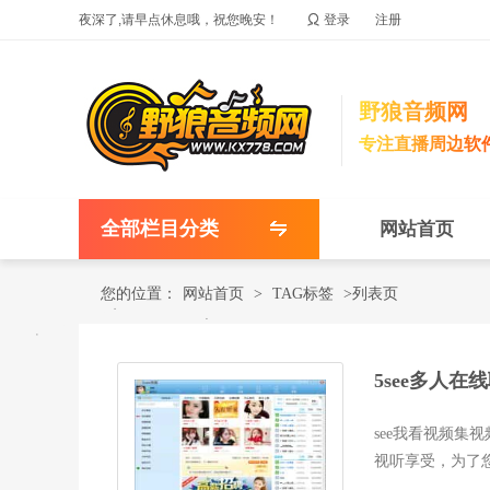

夜深了,请早点休息哦，祝您晚安！
登录
注册
野狼音频网
专注直播周边软
全部栏目分类
网站首页
您的位置：
网站首页
>
TAG标签
>列表页
5see多人在
see我看视频
视听享受，为了
软件特色...