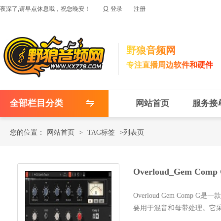

夜深了,请早点休息哦，祝您晚安！
登录
注册
野狼音频网
专注直播周边软件和硬件
全部栏目分类
网站首页
服务接
您的位置：
网站首页
>
TAG标签
>列表页
Overloud_Gem C
Overloud Gem Comp
要用于混音和母带处理。它采
总线压缩器，同时还增加了..