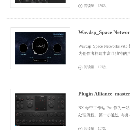
阅读量：139次

Wavdsp_Space Ne
Wavdsp_Space Netw
为创作者构建丰富且独特的
与奇幻的空间环...
阅读量：125次

Plugin Alliance_mas
BX 母带工作站 Pro 作
处理流程。第一步通过 均衡 模块
其中 200Hz 和...
阅读量：157次
