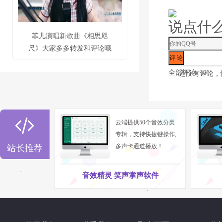
说点什
菲儿演唱新歌曲《相思咫
尺》大家多多转发和评论哦
全部评论（
0
）
还没有评论，

云端提供50个音效分类
专辑，支持快捷键操作,
多声卡通道播放！
站长推荐
音效精灵 笑声掌声软件