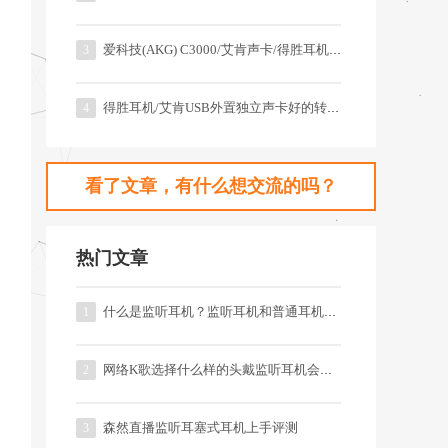
爱科技(AKG) C3000/艾肯声卡/得胜耳机好的套装
3
得胜耳机/艾肯USB外置独立声卡好的转专业级套装
4
看了文章，有什么想交流的吗？
热门文章
什么是监听耳机？监听耳机和普通耳机有什么区别？
1
网络K歌选择什么样的头戴监听耳机会比较好?
2
森然直播监听耳塞式耳机上手评测
3