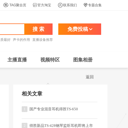




TAG聚合页
官方淘宝
联系我们
专题合集
搜 索
免费投稿
音质最好
声卡的作用
直播设备推荐
主播直播
视频特区
图集相册
返回
相关文章
国产专业混音耳机得胜TS-650
1
得胜新品TS-428钢琴监听耳机即将上市
2