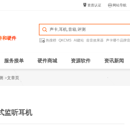


资质认证
网站导航
件和硬件

热搜榜
QKCMS
AI建站
齿音效果器
声卡哪个品牌
服务接单
硬件商城
资源软件
资讯新闻
测
>文章页
头戴式监听耳机