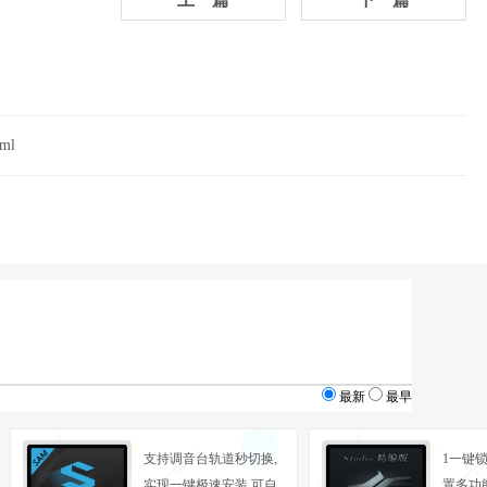
tml
最新
最早
支持调音台轨道秒切换,
1一键锁
实现一键极速安装,可自
置多功