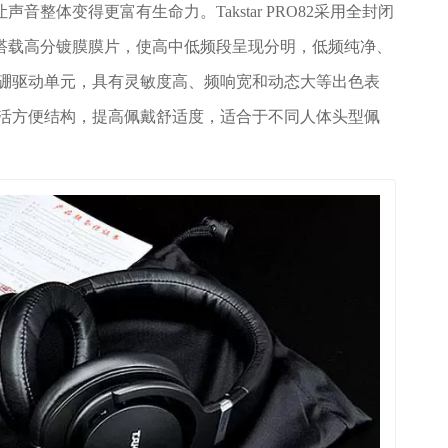
整体变得更富有生命力。Takstar PRO82采用全封闭
搭载高分镀膜膜片，使高中低频段呈现分明，低频纯净、
铁硼驱动单元，具有灵敏度高、频响宽和动态大等出色表
灵活方便结构，提高佩戴舒适度，适合于不同人体头型佩