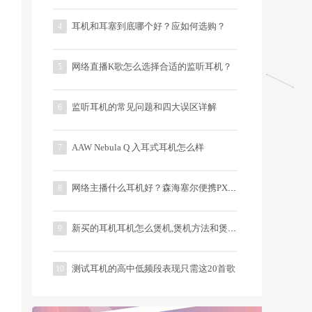
耳机和耳塞到底哪个好？应如何选购？
4
网络直播K歌怎么选择合适的监听耳机？
5
监听耳机的常见问题和四大误区详解
6
AAW Nebula Q 入耳式耳机怎么样
7
网络主播什么耳机好？森海塞尔便携PX200II耳机评测
8
新买的耳机耳机怎么煲机,煲机方法和煲机误区
9
测试耳机的高中低频段表现只需这20首歌
10