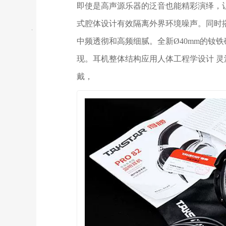
即使是高声源乐器的泛音也能精彩演绎，让声音
式腔体设计有效隔离外界环境噪声。同时
中频透彻和高频细腻。全新Ø40mm的钕
现。耳机整体结构应用人体工程学设计 
戴，