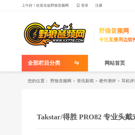

上午好！欢迎光临野狼音频网
登录
注册
野狼音频网
专注直播周边软
全部栏目分类
网站首页
您的位置：
野狼音频网
>
资讯新闻
>
硬件测评
>
耳机评
Takstar/得胜 PRO82 专业