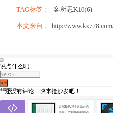
品，如FX5、KX6究极版来说，音效及功能都不算
TAG标签：
客所思K10(6)
经很不错，能满足K歌直播的基本需求~
本文来自：
http://www.kx778.com
说点什么吧
全部评论（
0
）
还没有评论，快来抢沙发吧！

云端提供50个音效分类
专辑，支持快捷键操作,