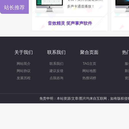
多声卡通道播放！
站长推荐
音效精灵 笑声掌声软件
3看K10直播版的音质：
K10直播版在音质方面的表
关于我们
联系我们
聚合页面
热
很好的表现，K歌录音时，音质输出也挺不错，能满
网站简介
联系我们
TAG主页
服
网站协议
建议反馈
网站地图
新
发展历程
点我咨询
热搜词榜
资
免责申明：本站资源/文章/图片均来自互联网，如有版权