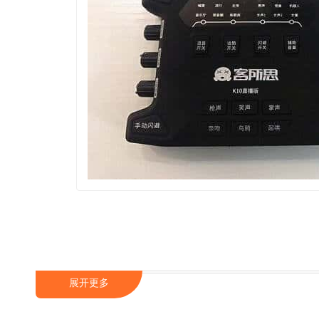
K10直播版官方配套主要包含：主机、USB数据线、USB
级1.2M镀镍音频线。能满足手机（双手机）、电脑
展开更多
2看K10直播版功能：
K10直播版所含功能，通过机
闪避、辅助音效、话筒高低音调节、直播音量与直