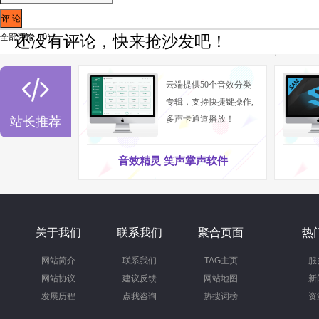
全部评论（
0
）
还没有评论，快来抢沙发吧！

云端提供50个音效分类
专辑，支持快捷键操作,
多声卡通道播放！
站长推荐
音效精灵 笑声掌声软件
关于我们
联系我们
聚合页面
热
网站简介
联系我们
TAG主页
服
网站协议
建议反馈
网站地图
新
发展历程
点我咨询
热搜词榜
资