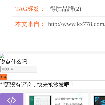
TAG标签：
得胜品牌(2)
得胜四川省经销商大会暨音响技术研讨会
本文来自：
http://www.kx778.com
说点什么吧
全部评论（
0
）
还没有评论，快来抢沙发吧！

云端提供50个音效分类
专辑，支持快捷键操作,