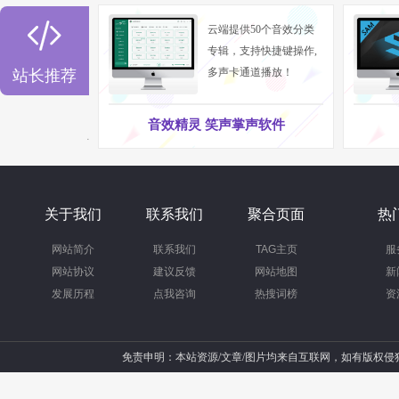

云端提供50个音效分类
专辑，支持快捷键操作,
多声卡通道播放！
站长推荐
音效精灵 笑声掌声软件
关于我们
联系我们
聚合页面
热
网站简介
联系我们
TAG主页
服
网站协议
建议反馈
网站地图
新
发展历程
点我咨询
热搜词榜
资
免责申明：本站资源/文章/图片均来自互联网，如有版权