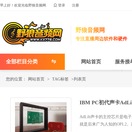

早上好！欢迎光临野狼音频网
登录
注册
野狼音频网
专注直播周边软件和硬件
全部栏目分类
网站首页
服务接
您的位置：
网站首页
>
TAG标签
>列表页
IBM PC初代声卡AdLi
AdLib声卡的主控芯片是电子
就是后来广为人知的OPL2
容OPL芯片YM3526，而YM352