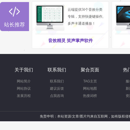

云端提供50个音效分类
专辑，支持快捷键操作,
多声卡通道播放！
站长推荐
音效精灵 笑声掌声软件
关于我们
联系我们
聚合页面
热
网站简介
联系我们
TAG主页
服
网站协议
建议反馈
网站地图
新
发展历程
点我咨询
热搜词榜
资
免责申明：本站资源/文章/图片均来自互联网，如有版权