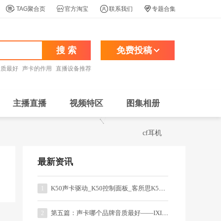




TAG聚合页
官方淘宝
联系我们
专题合集
搜 索
免费投稿
音质最好
声卡的作用
直播设备推荐
主播直播
视频特区
图集相册
cf耳机
最新资讯
K50声卡驱动_K50控制面板_客所思K50一键音效
1
第五篇：声卡哪个品牌音质最好——IXI系列的直播、录音声卡
2