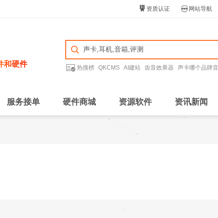


资质认证
网站导航
件和硬件

热搜榜
QKCMS
AI建站
齿音效果器
声卡哪个品牌
服务接单
硬件商城
资源软件
资讯新闻