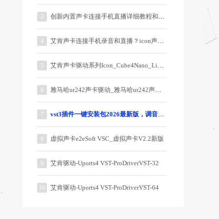
创新内置声卡连接手机直播详细教程和说明
3
艾肯声卡连接手机录音和直播？icon声卡连接手机教程？
4
艾肯声卡驱动系列Icon_Cube4Nano_Live_3.0.0.5
5
雅马哈ur242声卡驱动_雅马哈ur242声卡驱动器
6
vst3插件一键安装包2026最新版，调音师御用64位插件
7
虚拟声卡e2eSoft VSC_虚拟声卡V2.2新版
8
艾肯驱动-Uports4 VST-ProDriverVST-32
9
艾肯驱动-Uports4 VST-ProDriverVST-64
10