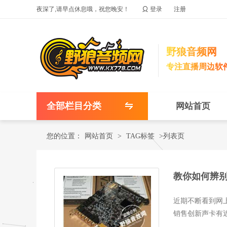

夜深了,请早点休息哦，祝您晚安！
登录
注册
野狼音频网
专注直播周边软
全部栏目分类
网站首页
您的位置：
网站首页
>
TAG标签
>列表页
教你如何辨别
近期不断看到网
销售创新声卡有
被告知...