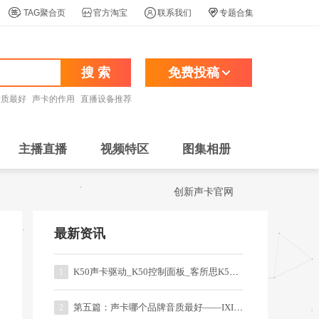




TAG聚合页
官方淘宝
联系我们
专题合集
搜 索
免费投稿
音质最好
声卡的作用
直播设备推荐
主播直播
视频特区
图集相册
创新声卡官网
最新资讯
K50声卡驱动_K50控制面板_客所思K50一键音效
1
第五篇：声卡哪个品牌音质最好——IXI系列的直播、录音声卡
2