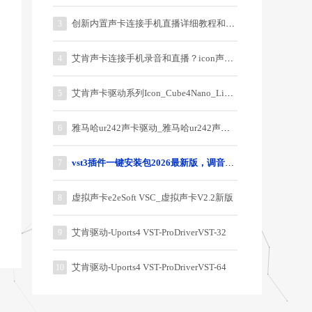
创新内置声卡连接手机直播详细教程和说明
3
艾肯声卡连接手机录音和直播？icon声卡连接手机教程？
4
艾肯声卡驱动系列Icon_Cube4Nano_Live_3.0.0.5
5
雅马哈ur242声卡驱动_雅马哈ur242声卡驱动器
6
vst3插件一键安装包2026最新版，调音师御用64位插件
7
虚拟声卡e2eSoft VSC_虚拟声卡V2.2新版
8
艾肯驱动-Uports4 VST-ProDriverVST-32
9
艾肯驱动-Uports4 VST-ProDriverVST-64
10