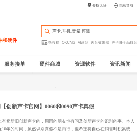


资质认证
网站导航
件和硬件

热搜榜
QKCMS
AI建站
齿音效果器
声卡哪个品牌
服务接单
硬件商城
资源软件
资讯新闻
【创新声卡官网】0060和0090声卡真假
上有卖新旧创新声卡的，周围的朋友也有问及创新声卡的识别的事。本人
近10年的时间，虽然识别真假不是内行，但希望将自己在销售时积累或者