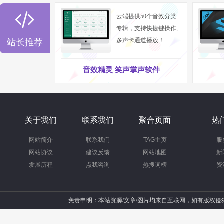

云端提供50个音效分类
专辑，支持快捷键操作,
多声卡通道播放！
站长推荐
音效精灵 笑声掌声软件
关于我们
联系我们
聚合页面
热
网站简介
联系我们
TAG主页
服
网站协议
建议反馈
网站地图
新
发展历程
点我咨询
热搜词榜
资
免责申明：本站资源/文章/图片均来自互联网，如有版权