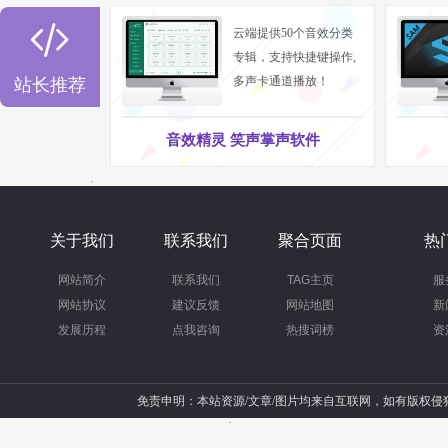

云端提供50个音效分类
专辑，支持快捷键操作,
多声卡通道播放！
站长推荐
音效精灵 笑声掌声软件
关于我们
联系我们
聚合页面
热
网站简介
联系我们
TAG主页
服
网站协议
建议反馈
网站地图
新
发展历程
点我咨询
热搜词榜
资
免责申明：本站资源/文章/图片均来自互联网，如有版权