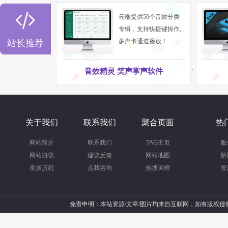

云端提供50个音效分类
专辑，支持快捷键操作,
多声卡通道播放！
站长推荐
音效精灵 笑声掌声软件
关于我们
联系我们
聚合页面
热
网站简介
联系我们
TAG主页
服
网站协议
建议反馈
网站地图
新
发展历程
点我咨询
热搜词榜
资
免责申明：本站资源/文章/图片均来自互联网，如有版权