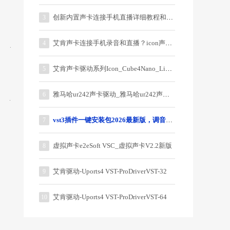
创新内置声卡连接手机直播详细教程和说明
3
艾肯声卡连接手机录音和直播？icon声卡连接手机教程？
4
艾肯声卡驱动系列Icon_Cube4Nano_Live_3.0.0.5
5
雅马哈ur242声卡驱动_雅马哈ur242声卡驱动器
6
vst3插件一键安装包2026最新版，调音师御用64位插件
7
虚拟声卡e2eSoft VSC_虚拟声卡V2.2新版
8
艾肯驱动-Uports4 VST-ProDriverVST-32
9
艾肯驱动-Uports4 VST-ProDriverVST-64
10