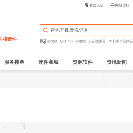


资质认证
网站导航
件和硬件

热搜榜
QKCMS
AI建站
齿音效果器
声卡哪个品牌
服务接单
硬件商城
资源软件
资讯新闻