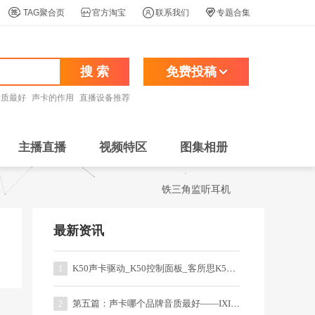




TAG聚合页
官方淘宝
联系我们
专题合集
搜 索
免费投稿
音质最好
声卡的作用
直播设备推荐
主播直播
视频特区
图集相册
铁三角监听耳机
最新资讯
K50声卡驱动_K50控制面板_客所思K50一键音效
1
第五篇：声卡哪个品牌音质最好——IXI系列的直播、录音声卡
2