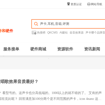


资质认证
网站导航
件和硬件

热搜榜
QKCMS
AI建站
齿音效果器
声卡哪个品牌
服务接单
硬件商城
资源软件
资讯新闻
款唱歌效果音质最好？
 看型号的。这声卡也分高低端的。1000以上的就不错的了。 艾肯的声
克比呢？ 回答满意加100分两个是不同范围的声卡，icon 4nano 这个