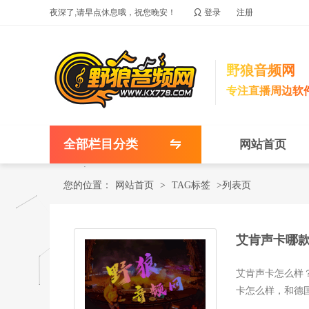

夜深了,请早点休息哦，祝您晚安！
登录
注册
野狼音频网
专注直播周边软
全部栏目分类
网站首页
您的位置：
网站首页
>
TAG标签
>列表页
艾肯声卡哪
艾肯声卡怎么样？
卡怎么样，和德国坦
是录音声卡，...