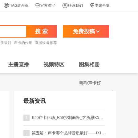




TAG聚合页
官方淘宝
联系我们
专题合集
搜 索
免费投稿
音质最好
声卡的作用
直播设备推荐
主播直播
视频特区
图集相册
哪种声卡好
最新资讯
K50声卡驱动_K50控制面板_客所思K50一键音效
1
第五篇：声卡哪个品牌音质最好——IXI系列的直播、录音声卡
2