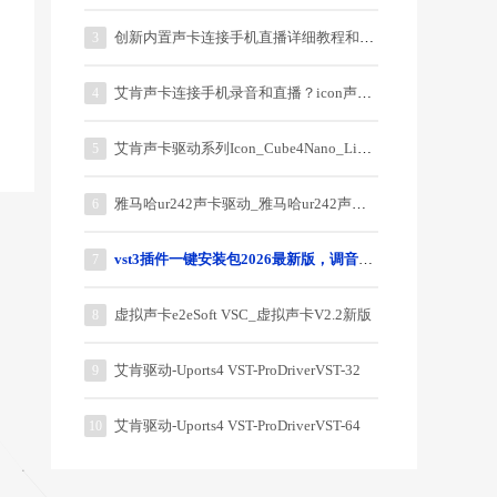
创新内置声卡连接手机直播详细教程和说明
3
艾肯声卡连接手机录音和直播？icon声卡连接手机教程？
4
艾肯声卡驱动系列Icon_Cube4Nano_Live_3.0.0.5
5
雅马哈ur242声卡驱动_雅马哈ur242声卡驱动器
6
vst3插件一键安装包2026最新版，调音师御用64位插件
7
虚拟声卡e2eSoft VSC_虚拟声卡V2.2新版
8
艾肯驱动-Uports4 VST-ProDriverVST-32
9
艾肯驱动-Uports4 VST-ProDriverVST-64
10