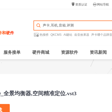


资质认证
网站导航
件和硬件

热搜榜
QKCMS
AI建站
齿音效果器
声卡哪个品牌
服务接单
硬件商城
资源软件
资讯新闻
EQ_全景均衡器,空间精准定位.vst3
载