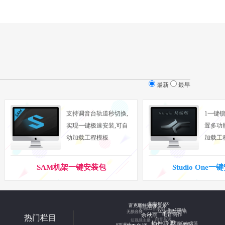
最新
最早
支持调音台轨道秒切换,
1一键锁
实现一键极速安装,可自
置多功
动加载工程模板
加载工
SAM机架一键安装包
Studio One
野狼DJ音乐盒
艾肯HP-600
MARSHALL音响
电音基调
富克斯特驱动
短视频主播
无损音频
Ultra4驱动
虾米音乐
热门栏目
驱动怎么安装
主播超清摄像头
艾肯Cube套装
麦甜声卡
电音制作
K歌调试