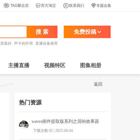




TAG聚合页
官方淘宝
联系我们
专题合集
搜 索
免费投稿
音质最好
声卡的作用
直播设备推荐
主播直播
视频特区
图集相册
返回
热门资源
waves插件提取版系列之混响效果器
下载次数:92 | 2025-08-04