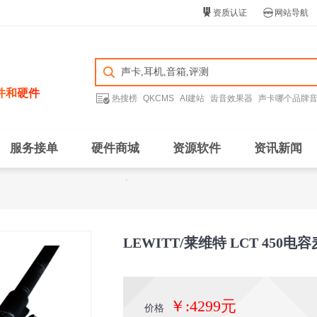


资质认证
网站导航
件和硬件

热搜榜
QKCMS
AI建站
齿音效果器
声卡哪个品牌
服务接单
硬件商城
资源软件
资讯新闻
LEWITT/莱维特 LCT 450电
￥:4299元
价格