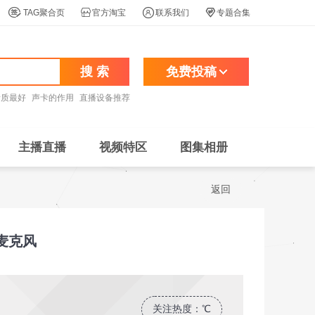




TAG聚合页
官方淘宝
联系我们
专题合集
搜 索
免费投稿
音质最好
声卡的作用
直播设备推荐
主播直播
视频特区
图集相册
返回
容麦克风
关注热度：
℃