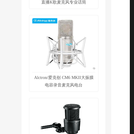
直播K歌麦克风专业话筒
Alctron/爱克创 CM6 MKII大振膜
电容录音麦克风电台