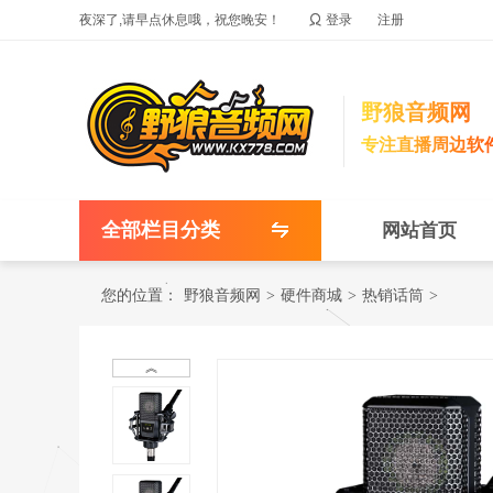

夜深了,请早点休息哦，祝您晚安！
登录
注册
野狼音频网
专注直播周边软
全部栏目分类
网站首页
您的位置：
野狼音频网
>
硬件商城
>
热销话筒
>
︽