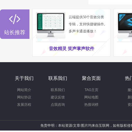

云端提供50个音效分类
专辑，支持快捷键操作,
多声卡通道播放！
站长推荐
音效精灵 笑声掌声软件
关于我们
联系我们
聚合页面
热
网站简介
联系我们
TAG主页
服
网站协议
建议反馈
网站地图
新
发展历程
点我咨询
热搜词榜
资
免责申明：本站资源/文章/图片均来自互联网，如有版权