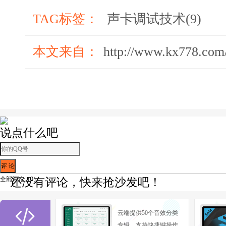
TAG标签：
声卡调试技术(9)
本文来自：
http://www.kx778.com
说点什么吧
全部评论（
0
）
还没有评论，快来抢沙发吧！

云端提供50个音效分类
专辑，支持快捷键操作,