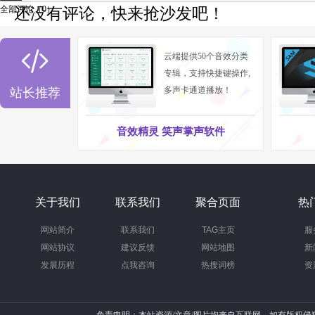
全部评论（
0
）
还没有评论，快来抢沙发吧！

云端提供50个音效分类
专辑，支持快捷键操作,
多声卡通道播放！
站长推荐
音效精灵 笑声掌声软件
关于我们
联系我们
聚合页面
热
网站简介
联系我们
TAG主页
服
网站协议
建议反馈
网站地图
新
发展历程
点我咨询
热搜词榜
资