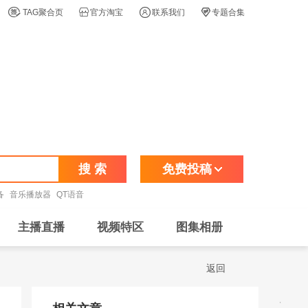




TAG聚合页
官方淘宝
联系我们
专题合集
搜 索
免费投稿
备
音乐播放器
QT语音
主播直播
视频特区
图集相册
返回