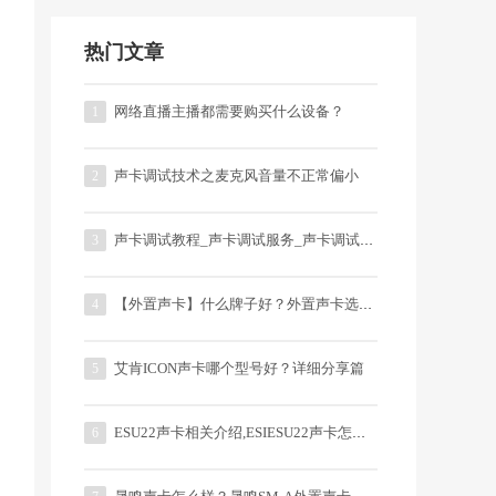
热门文章
网络直播主播都需要购买什么设备？
1
声卡调试技术之麦克风音量不正常偏小
2
声卡调试教程_声卡调试服务_声卡调试多少钱？
3
【外置声卡】什么牌子好？外置声卡选购技巧
4
艾肯ICON声卡哪个型号好？详细分享篇
5
ESU22声卡相关介绍,ESIESU22声卡怎么样？
6