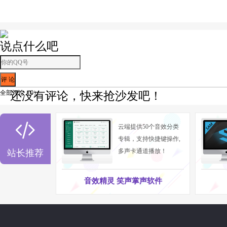
说点什么吧
全部评论（
0
）
还没有评论，快来抢沙发吧！

云端提供50个音效分类
专辑，支持快捷键操作,
多声卡通道播放！
站长推荐
音效精灵 笑声掌声软件