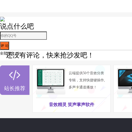
说点什么吧
全部评论（
0
）
还没有评论，快来抢沙发吧！

云端提供50个音效分类
专辑，支持快捷键操作,
多声卡通道播放！
站长推荐
音效精灵 笑声掌声软件