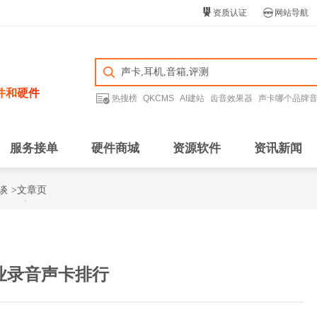


资质认证
网站导航
件和硬件

热搜榜
QKCMS
AI建站
齿音效果器
声卡哪个品牌
服务接单
硬件商城
资源软件
资讯新闻
谈
>文章页
专业录音声卡排行