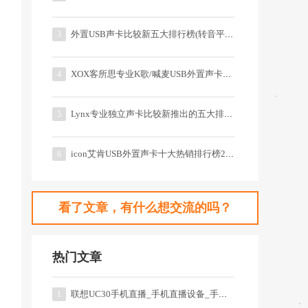
外置USB声卡比较新五大排行榜(转音平商城)
3
XOX客所思专业K歌/喊麦USB外置声卡销售排行榜
4
Lynx专业独立声卡比较新推出的五大排行榜
5
icon艾肯USB外置声卡十大热销排行榜2015
6
看了文章，有什么想交流的吗？
热门文章
联想UC30手机直播_手机直播设备_手机怎么直播？
1