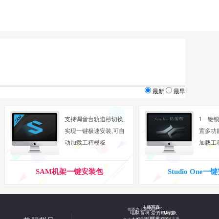
很重要。音质在购买前可以从其他购买者的评论作考
最新
最早
己偏好为上策。经过多年的发展，譬如一些国际大牌，
支持调音台轨道秒切换,
1一键锁
cusrite等等。
实现一键极速安装,可自
置多功
动加载工程模板
加载工
一般的声卡都带话放，但还是在购买前看一眼好，话放
SAM机架一键安装包
Studio One
魅声T9
效果器；拿在卧室和在宽大的演奏厅弹钢琴比较，卧室回
歌图声卡调试
门限器
主播写真
咪咕主播
集成ASIO驱动
Mc烈火
电脑直播