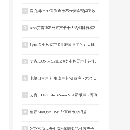
富克斯特2i2系列声卡不卡麦实现闪避效果方法
2
icon艾肯USB外置声卡十大热销排行榜2015
3
Lynx专业独立声卡比较新推出的五大排行榜
4
艾肯iCON MOBILE-6专业外置声卡评测-转音平
5
电脑自带声卡/集成声卡/板载声卡怎么蒙蔽?
6
艾肯ICON Cube 4Nano VST新版声卡评测
7
创新Audigy6 USB 外置声卡介绍篇
8
XOX客所思专业K歌/喊麦USB外置声卡销售排行榜
9