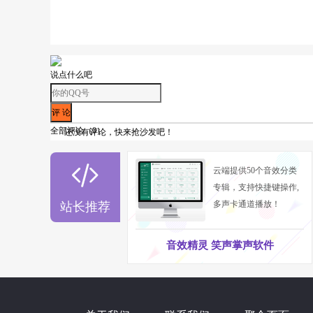
2、音质
说点什么吧
音质无论买来用于哪一块，小编认为都
量。
3、外观
全部评论（
0
）
还没有评论，快来抢沙发吧！
这个看个人喜好，从实用出发，结合自

云端提供50个音效分类
做工都很不错，如iCON、RME、MOTU、Fo
专辑，支持快捷键操作,
4、带不带话放
多声卡通道播放！
站长推荐
建议还是购买带话放功能的，虽然现在
音效精灵 笑声掌声软件
的重要性在此就不赘述了。
5.带不带DSP
DSP效果器，通俗点可以说是“空间”