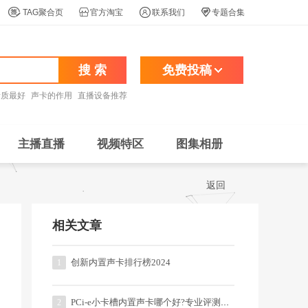




TAG聚合页
官方淘宝
联系我们
专题合集
搜 索
免费投稿
音质最好
声卡的作用
直播设备推荐
主播直播
视频特区
图集相册
返回
相关文章
创新内置声卡排行榜2024
1
PCi-e小卡槽内置声卡哪个好?专业评测和排行榜
2