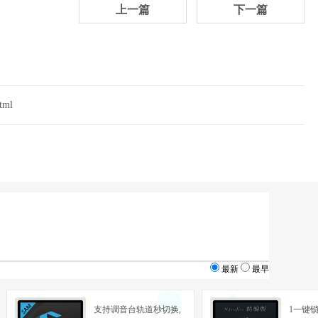
上一篇
下一篇
tml
最新
最早
支持调音台轨道秒切换,
1一键锁