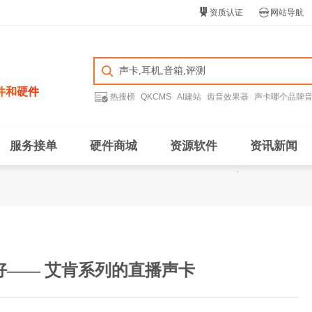


资质认证
网站导航
件和硬件

热搜榜
QKCMS
AI建站
齿音效果器
声卡哪个品牌
服务接单
硬件商城
资源软件
资讯新闻
好—— 艾肯系列的直播声卡