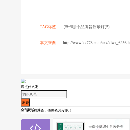
TAG标签：
声卡哪个品牌音质最好(5)
本文来自：
http://www.kx778.com/azx/xlwz_6256.h
说点什么吧
全部评论（
0
）
还没有评论，快来抢沙发吧！

云端提供50个音效分类