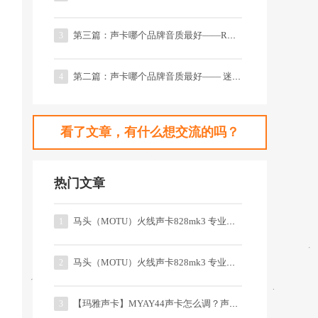
第三篇：声卡哪个品牌音质最好——RME 系列的直播声卡
3
第二篇：声卡哪个品牌音质最好—— 迷笛系列的直播声卡
4
看了文章，有什么想交流的吗？
热门文章
马头（MOTU）火线声卡828mk3 专业评测01
1
马头（MOTU）火线声卡828mk3 专业评测03
2
【玛雅声卡】MYAY44声卡怎么调？声卡跳线问题详解
3