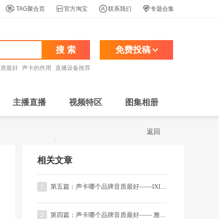




TAG聚合页
官方淘宝
联系我们
专题合集
搜 索
免费投稿
音质最好
声卡的作用
直播设备推荐
主播直播
视频特区
图集相册
返回
相关文章
第五篇：声卡哪个品牌音质最好——IXI系列的直播、录音声
1
第四篇：声卡哪个品牌音质最好—— 雅马哈、罗兰系列的录
2