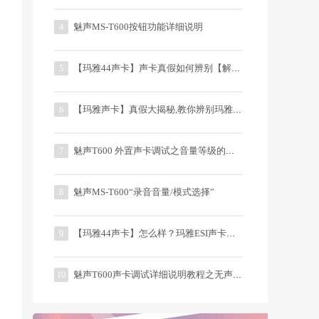
魅声MS-T600按钮功能详细说明
4
【玛雅44声卡】声卡真假如何辨别【解密】
5
【玛雅声卡】真假大揭秘,教你辨别玛雅声卡真与假
6
魅声T600 外置声卡调试之音量等级的详解
7
魅声MS-T600“录音音量/模式选择”
8
【玛雅44声卡】怎么样？玛雅ESI声卡评测
9
魅声T600声卡调试详细说明教程之无声问题
10