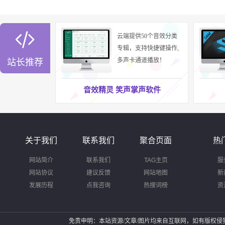

云端提供50个音效分类
专辑，支持快捷键操作,
多声卡通道播放！
站长推荐
音效精灵 笑声掌声软件
关于我们
联系我们
聚合页面
热
网站简介
联系我们
TAG主页
服
网站协议
建议反馈
网站地图
新
发展历程
点我咨询
热搜词榜
资
免责申明：本站资源/文章/图片均来自互联网，如有版权