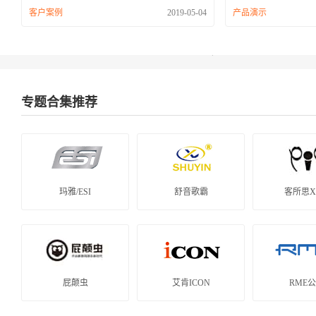
客户案例
2019-05-04
产品演示
专题合集推荐
玛雅/ESI
舒音歌霸
客所思X
屁颠虫
艾肯ICON
RME