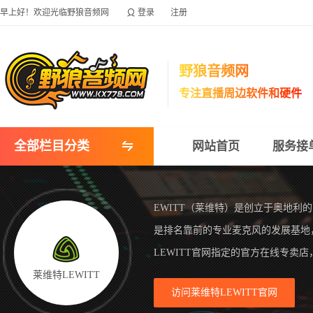

早上好！欢迎光临野狼音频网
登录
注册
野狼音频网
专注直播周边软件和硬件
全部栏目分类
网站首页
服务接
EWITT（莱维特）是创立于奥地
是排名靠前的专业麦克风的发展基地
LEWITT官网指定的官方在线专卖
莱维特LEWITT
访问莱维特LEWITT官网