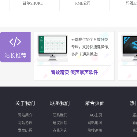
舒尔SHURE
RME公司
玛雅/E

云端提供50个音效分类
专辑，支持快捷键操作,
多声卡通道播放！
站长推荐
音效精灵 笑声掌声软件
关于我们
联系我们
聚合页面
热
网站简介
联系我们
TAG主页
服
网站协议
建议反馈
网站地图
新
发展历程
点我咨询
热搜词榜
资