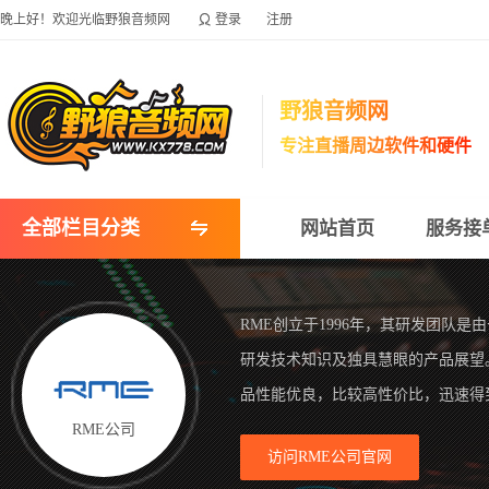

晚上好！欢迎光临野狼音频网
登录
注册
野狼音频网
专注直播周边软件和硬件
全部栏目分类
网站首页
服务接
RME创立于1996年，其研发团
研发技术知识及独具慧眼的产品展望
品性能优良，比较高性价比，迅速得
RME公司
访问RME公司官网