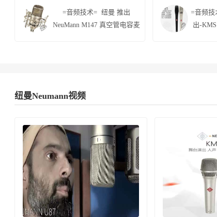
=音频技术= 纽曼 推出
=音频技术
NeuMann M147 真空管电容麦
出-KM
纽曼Neumann视频