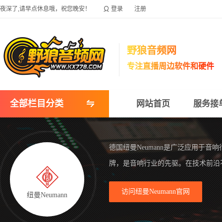

夜深了,请早点休息哦，祝您晚安！
登录
注册
野狼音频网
专注直播周边软件和硬件
全部栏目分类
网站首页
服务接
德国纽曼Neumann是广泛应用于音
牌，是音响行业的先驱。在技术前沿
访问纽曼Neumann官网
纽曼Neumann