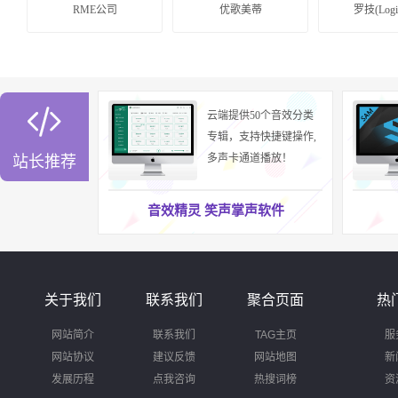
RME公司
优歌美蒂
罗技(Logit

云端提供50个音效分类
专辑，支持快捷键操作,
多声卡通道播放！
站长推荐
音效精灵 笑声掌声软件
关于我们
联系我们
聚合页面
热
网站简介
联系我们
TAG主页
服
网站协议
建议反馈
网站地图
新
发展历程
点我咨询
热搜词榜
资